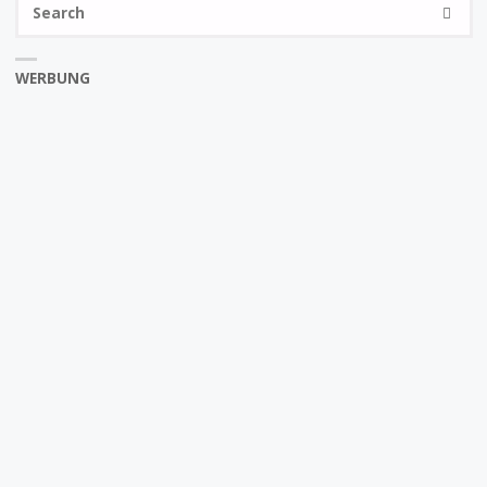
SEARC
fo
WERBUNG