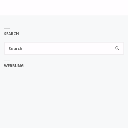
SEARCH
Se
SEARC
fo
WERBUNG