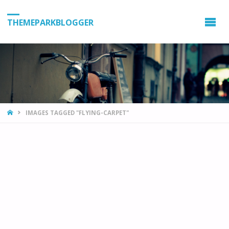
THEMEPARKBLOGGER
HOME
IMAGES TAGGED "FLYING-CARPET"