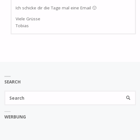
Ich schicke dir die Tage mal eine Email 🙂
Viele Grüsse
Tobias
SEARCH
Se
SEARC
fo
WERBUNG