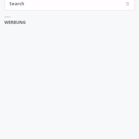
SEARC
fo
WERBUNG