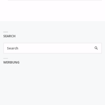
SEARCH
Se
SEARC
fo
WERBUNG