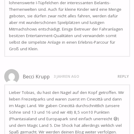
lohnenswerte I-Tüpfelchen der interessanten Belantis-
Themenwelten sind. Auch für kleine Kinder wird eine Menge
geboten, sie dürfen zwar nicht alles fahren, werden dafür
aber mit wunderschönen Spielplätzen und lustigen
Mitmachshows entschädigt. Einige Betreuer der Fahranlagen
besitzen Entertainment-Qualitäten und verwandeln somit
selbst die simpelste Anlage in einen Erlebnis-Parcour für
Groß und Klein.
Becci Krupp
3 JAHREN AGO
REPLY
Lieber Tobias, du hast den Nagel auf den Kopf getroffen. Wir
lieben Freizeitparks und waren zuerst im Cinecittà und dann
im Magic Land. Wir gaben Cinecittà durchschnittlich (unsere
Söhne sind 13 und 16 und wir 48) 8,5 von10 Punkten
(Phantasialand und Europapark sind einfach unerreicht 😅)
und dem Magic Land 5. Die Shock hat allerdings wirklich viel
Spaß gemacht. Wir werden deinen Blog weiter verfolgen.