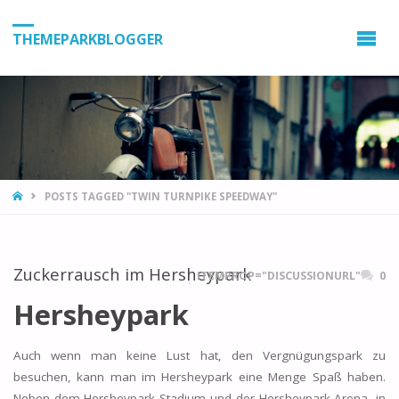
THEMEPARKBLOGGER
HOME
POSTS TAGGED "TWIN TURNPIKE SPEEDWAY"
Zuckerrausch im Hersheypark
ITEMPROP="DISCUSSIONURL"
0
Hersheypark
Auch wenn man keine Lust hat, den Vergnügungspark zu
besuchen, kann man im Hersheypark eine Menge Spaß haben.
Neben dem Hersheypark Stadium und der Hersheypark Arena, in