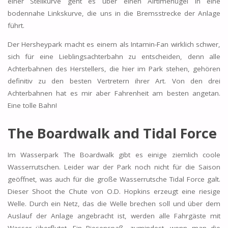
einer Steilkurve geht es über einen Airtimehügel in eine
bodennahe Linkskurve, die uns in die Bremsstrecke der Anlage
führt.
Der Hersheypark macht es einem als Intamin-Fan wirklich schwer,
sich für eine Lieblingsachterbahn zu entscheiden, denn alle
Achterbahnen des Herstellers, die hier im Park stehen, gehören
definitiv zu den besten Vertretern ihrer Art. Von den drei
Achterbahnen hat es mir aber Fahrenheit am besten angetan.
Eine tolle Bahn!
The Boardwalk and Tidal Force
Im Wasserpark The Boardwalk gibt es einige ziemlich coole
Wasserrutschen. Leider war der Park noch nicht für die Saison
geöffnet, was auch für die große Wasserrutsche Tidal Force galt.
Dieser Shoot the Chute von O.D. Hopkins erzeugt eine riesige
Welle. Durch ein Netz, das die Welle brechen soll und über dem
Auslauf der Anlage angebracht ist, werden alle Fahrgäste mit
Wasser überflutet. Ein Riesenspaß, zumindest, wenn man die