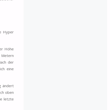
te Hyper
ner Höhe
8 Metern
Nach der
ich eine
g ändert
ach oben
e letzte