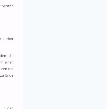
er besten
x Luthor
hdem die
ir einen
ürzen mit
 zu Ende
. In den