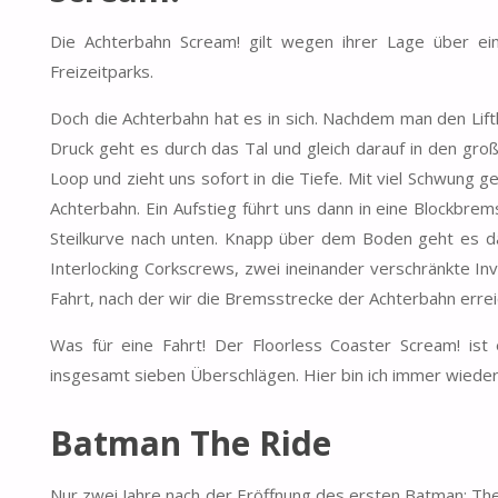
Die Achterbahn Scream! gilt wegen ihrer Lage über ei
Freizeitparks.
Doch die Achterbahn hat es in sich. Nachdem man den Lifth
Druck geht es durch das Tal und gleich darauf in den groß
Loop und zieht uns sofort in die Tiefe. Mit viel Schwung g
Achterbahn. Ein Aufstieg führt uns dann in eine Blockbrem
Steilkurve nach unten. Knapp über dem Boden geht es dan
Interlocking Corkscrews, zwei ineinander verschränkte Inv
Fahrt, nach der wir die Bremsstrecke der Achterbahn errei
Was für eine Fahrt! Der Floorless Coaster Scream! is
insgesamt sieben Überschlägen. Hier bin ich immer wieder
Batman The Ride
Nur zwei Jahre nach der Eröffnung des ersten Batman: The 