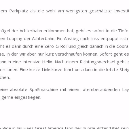
nem Parkplatz als die wohl am wenigsten geschätzte Investi
ügel der Achterbahn erklommen hat, geht es sofort in die Tiefe. 
en Looping der Achterbahn. Ein Anstieg nach links entpuppt sich 
eht es dann durch eine Zero-G Roll und gleich danach in die Cobra
se, in der wir aber nur kurz verschnaufen können. Sofort geht es 
n in eine intensive Helix. Nach einem Richtungswechsel geht e
ersionen. Eine kurze Linkskurve führt uns dann in die letzte Stei
chen.
t eine absolute Spaßmaschine mit einem atemberaubenden La
 gerne eingestiegen.
Ride in Six Flags Great America fand der dunkle Ritter 1994 sein