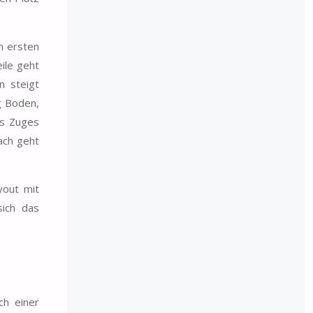
n ersten
ile geht
n steigt
g Boden,
es Zuges
ach geht
yout mit
sich das
ch einer