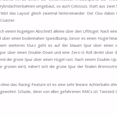
bridachterbahnen umgebaut, so auch Colossus. Statt aus zwei 
lebt das Layout gleich zweimal hintereinander. Der Clou dabei:
 Coaster.
ach einem hügeligen Abschnitt alleine über den Lifthügel. Nach ein
d über einen bodennahen Speedbump, bevor es einen Hügel hinau
em weiteren Sturz geht es auf der blauen Spur über einen 
ur über einen Double-Down und eine Zero-G Roll direkt über d
ährend die grüne Spur über einen Hügel rast. Nach einem Double-Up
r grünen wird, nähert sich die grüne Spur der finalen Bremsstr
r ohne das Racing-Feature ist es eine sehr lineare Achterbahn oh
 gewohnt. Schade, denn von allen gefahrenen RMCs ist Twisted 