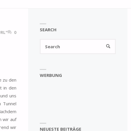
SEARCH
RL"
0
Search
SEARCH
for:
WERBUNG
e zu den
t in den
 und uns
n Tunnel
 Nachdem
 wir auf
rend wir
NEUESTE BEITRÄGE