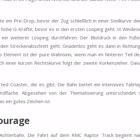
 ein Pre-Drop, bevor der Zug schließlich in einer Steilkurve de
e hohe G-Kräfte, bevor es in den ersten Looping geht. In Windese
d ein weiterer Looping durchfahren. Der Blutdruck in den Füße
eraden Streckenabschnitt geht. Gnadenlos geht es dann in Richtun
s Element ist der pure Wahnsinn, wenn man im hinteren Teil d
Nach einer kurzen Rechtskurve folgt der zweite Korkenzieher. Dan
ed Coaster, die es gibt. Die Bahn bietet ein intensives Fahrla
Grundfläche. Abgesehen von der Thematisierung unterscheidet 
s ein gutes Zeichen ist.
ourage
Achterbahn. Die Fahrt auf dem RMC Raptor Track beginnt na