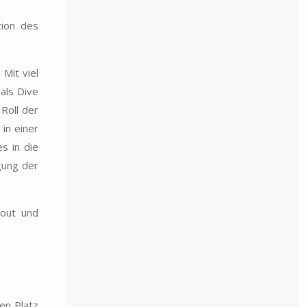
tion des
Mit viel
als Dive
 Roll der
in einer
s in die
gung der
yout und
en Platz