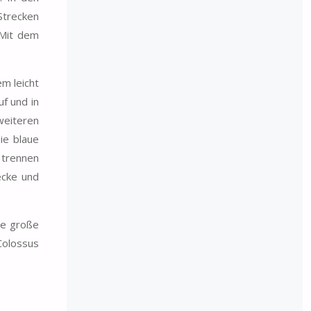
Strecken
 Mit dem
em leicht
f und in
weiteren
ie blaue
 trennen
ecke und
ne große
Colossus