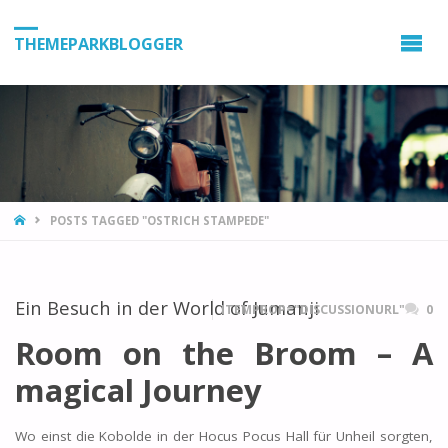
THEMEPARKBLOGGER
HOME
POSTS TAGGED "OSTRICH STAMPEDE"
Ein Besuch in der World of Jumanji
ITEMPROP="DISCUSSIONURL"
0
Room on the Broom – A
magical Journey
Wo einst die Kobolde in der Hocus Pocus Hall für Unheil sorgten,