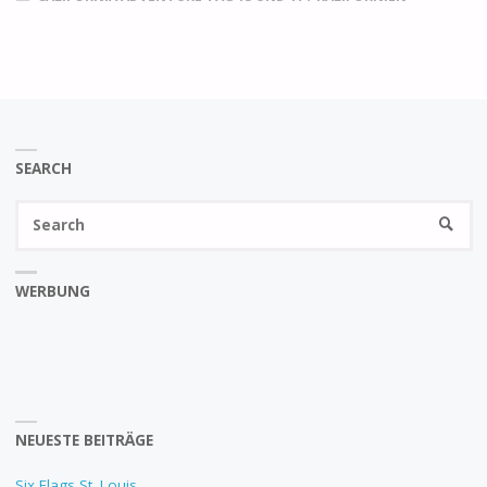
SEARCH
Se
SEARC
fo
WERBUNG
NEUESTE BEITRÄGE
Six Flags St. Louis