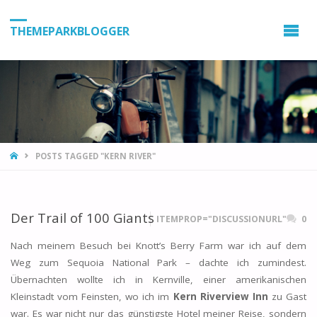
THEMEPARKBLOGGER
HOME
POSTS TAGGED "KERN RIVER"
Der Trail of 100 Giants
ITEMPROP="DISCUSSIONURL"
0
Nach meinem Besuch bei Knott’s Berry Farm war ich auf dem
Weg zum Sequoia National Park – dachte ich zumindest.
Übernachten wollte ich in Kernville, einer amerikanischen
Kleinstadt vom Feinsten, wo ich im
Kern Riverview Inn
zu Gast
war. Es war nicht nur das günstigste Hotel meiner Reise, sondern