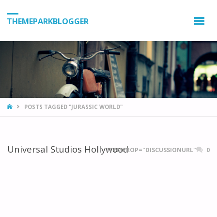
THEMEPARKBLOGGER
HOME
POSTS TAGGED "JURASSIC WORLD"
Universal Studios Hollywood
ITEMPROP="DISCUSSIONURL"
0