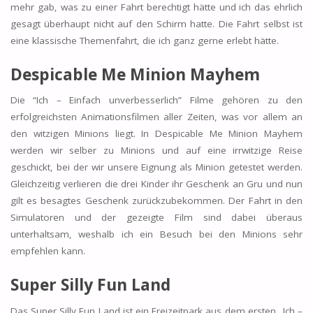
mehr gab, was zu einer Fahrt berechtigt hätte und ich das ehrlich
gesagt überhaupt nicht auf den Schirm hatte. Die Fahrt selbst ist
eine klassische Themenfahrt, die ich ganz gerne erlebt hätte.
Despicable Me Minion Mayhem
Die “Ich – Einfach unverbesserlich” Filme gehören zu den
erfolgreichsten Animationsfilmen aller Zeiten, was vor allem an
den witzigen Minions liegt. In Despicable Me Minion Mayhem
werden wir selber zu Minions und auf eine irrwitzige Reise
geschickt, bei der wir unsere Eignung als Minion getestet werden.
Gleichzeitig verlieren die drei Kinder ihr Geschenk an Gru und nun
gilt es besagtes Geschenk zurückzubekommen. Der Fahrt in den
Simulatoren und der gezeigte Film sind dabei überaus
unterhaltsam, weshalb ich ein Besuch bei den Minions sehr
empfehlen kann.
Super Silly Fun Land
Das Super Silly Fun Land ist ein Freizeitpark aus dem ersten „Ich –