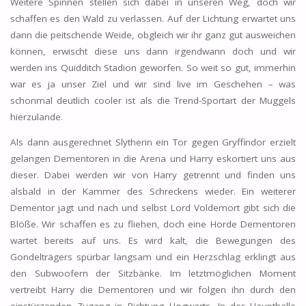
Weitere Spinnen stellen sich dabei in unseren Weg, doch wir
schaffen es den Wald zu verlassen. Auf der Lichtung erwartet uns
dann die peitschende Weide, obgleich wir ihr ganz gut ausweichen
können, erwischt diese uns dann irgendwann doch und wir
werden ins Quidditch Stadion geworfen. So weit so gut, immerhin
war es ja unser Ziel und wir sind live im Geschehen – was
schonmal deutlich cooler ist als die Trend-Sportart der Muggels
hierzulande.
Als dann ausgerechnet Slytherin ein Tor gegen Gryffindor erzielt
gelangen Dementoren in die Arena und Harry eskortiert uns aus
dieser. Dabei werden wir von Harry getrennt und finden uns
alsbald in der Kammer des Schreckens wieder. Ein weiterer
Dementor jagt und nach und selbst Lord Voldemort gibt sich die
Blöße. Wir schaffen es zu fliehen, doch eine Horde Dementoren
wartet bereits auf uns. Es wird kalt, die Bewegungen des
Gondelträgers spürbar langsam und ein Herzschlag erklingt aus
den Subwoofern der Sitzbänke. Im letztmöglichen Moment
vertreibt Harry die Dementoren und wir folgen ihn durch den