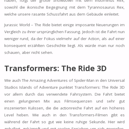
haben, folgt der große Showdown mit dem Indominus Rex,
sowohl die ikonische Begegnung mit dem Tyrannosaurus Rex,
welche unsere rasante Schussfahrt aus dem Gebäude einleitet.
Jurassic World – The Ride bietet einige imposante Neuerungen im
Vergleich zu ihrer ursprünglichen Fassung. Jedoch ist die Fahrt nun
weniger rund, da der Fokus vielmehr auf der Action, als auf einer
konsequent erzählten Geschichte liegt. Als würde man nur noch
schauen, aber nicht sehen.
Transformers: The Ride 3D
Wie auch The Amazing Adventures of Spider-Man in den Universal
Studios Islands of Adventure punktet Transformers: The Ride 3D
vor allem durch das verwendete Fahrsystem. Die Fahrt bietet
einen gelungenen Mix aus Filmsequenzen und sehr gut
inszenierten Kulissen, die die actionreiche Fahrt auf ein höheres
Level heben. Wie auch in den Transformers-Filmen gibt es
während der Fahrt so gut wie keine ruhige Sekunde. Hier wird
geballert, gekämpft und mit coolen Sprüchen um sich geworfen,