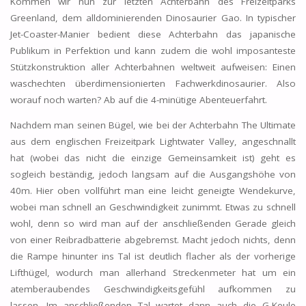
Kommen wir nun zur letzten Achterbahn des Freizeitparks
Greenland, dem alldominierenden Dinosaurier Gao. In typischer
Jet-Coaster-Manier bedient diese Achterbahn das japanische
Publikum in Perfektion und kann zudem die wohl imposanteste
Stützkonstruktion aller Achterbahnen weltweit aufweisen: Einen
waschechten überdimensionierten Fachwerkdinosaurier. Also
worauf noch warten? Ab auf die 4-minütige Abenteuerfahrt.
Nachdem man seinen Bügel, wie bei der Achterbahn The Ultimate
aus dem englischen Freizeitpark Lightwater Valley, angeschnallt
hat (wobei das nicht die einzige Gemeinsamkeit ist) geht es
sogleich beständig, jedoch langsam auf die Ausgangshöhe von
40m. Hier oben vollführt man eine leicht geneigte Wendekurve,
wobei man schnell an Geschwindigkeit zunimmt. Etwas zu schnell
wohl, denn so wird man auf der anschließenden Gerade gleich
von einer Reibradbatterie abgebremst. Macht jedoch nichts, denn
die Rampe hinunter ins Tal ist deutlich flacher als der vorherige
Lifthügel, wodurch man allerhand Streckenmeter hat um ein
atemberaubendes Geschwindigkeitsgefühl aufkommen zu
lassen. Im anschließenden Tal wartet dann auch die G-Keule