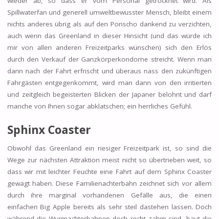
wieder ab, so dass er vom Personal getrocknet wird. Als
Spillwaterfan und generell umweltbewusster Mensch, bleibt einem
nichts anderes übrig als auf den Ponscho dankend zu verzichten,
auch wenn das Greenland in dieser Hinsicht (und das würde ich
mir von allen anderen Freizeitparks wünschen) sich den Erlös
durch den Verkauf der Ganzkörperkondome streicht. Wenn man
dann nach der Fahrt erfrischt und überaus nass den zukünftigen
Fahrgästen entgegenkommt, wird man dann von den irritierten
und zeitgleich begeisterten Blicken der Japaner belohnt und darf
manche von Ihnen sogar abklatschen; ein herrliches Gefühl.
Sphinx Coaster
Obwohl das Greenland ein riesiger Freizeitpark ist, so sind die
Wege zur nächsten Attraktion meist nicht so übertrieben weit, so
dass wir mit leichter Feuchte eine Fahrt auf dem Sphinx Coaster
gewagt haben. Diese Familienachterbahn zeichnet sich vor allem
durch ihre marginal vorhandenen Gefälle aus, die einen
einfachen Big Apple bereits als sehr steil dastehen lassen. Doch
während die Wurmachterbahnen doch recht zahm sind, baut die