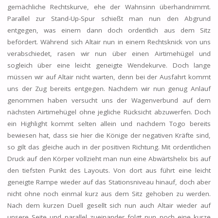
gemächliche Rechtskurve, ehe der Wahnsinn überhandnimmt.
Parallel zur Stand-Up-Spur schießt man nun den Abgrund
entgegen, was einem dann doch ordentlich aus dem Sitz
befördert. Während sich Altair nun in einem Rechtsknick von uns
verabschiedet, rasen wir nun über einen Airtimehügel und
sogleich über eine leicht geneigte Wendekurve. Doch lange
müssen wir auf Altair nicht warten, denn bei der Ausfahrt kommt
uns der Zug bereits entgegen. Nachdem wir nun genug Anlauf
genommen haben versucht uns der Wagenverbund auf dem
nächsten Airtimehügel ohne jegliche Rücksicht abzuwerfen. Doch
ein Highlight kommt selten allein und nachdem Togo bereits
bewiesen hat, dass sie hier die Könige der negativen Kräfte sind,
so gilt das gleiche auch in der positiven Richtung. Mit ordentlichen
Druck auf den Körper vollzieht man nun eine Abwärtshelix bis auf
den tiefsten Punkt des Layouts. Von dort aus führt eine leicht
geneigte Rampe wieder auf das Stationsniveau hinauf, doch aber
nicht ohne noch einmal kurz aus dem Sitz gehoben zu werden.
Nach dem kurzen Duell gesellt sich nun auch Altair wieder auf
unsere Seite und parallel zueinander folgt nun noch eine kurze