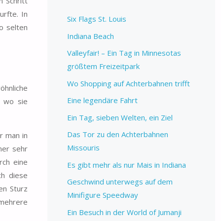
 Schritt
rfte. In
Six Flags St. Louis
o selten
Indiana Beach
Valleyfair! – Ein Tag in Minnesotas
größtem Freizeitpark
Wo Shopping auf Achterbahnen trifft
öhnliche
Eine legendäre Fahrt
, wo sie
Ein Tag, sieben Welten, ein Ziel
Das Tor zu den Achterbahnen
r man in
Missouris
ner sehr
rch eine
Es gibt mehr als nur Mais in Indiana
ch diese
Geschwind unterwegs auf dem
en Sturz
Minifigure Speedway
 mehrere
Ein Besuch in der World of Jumanji