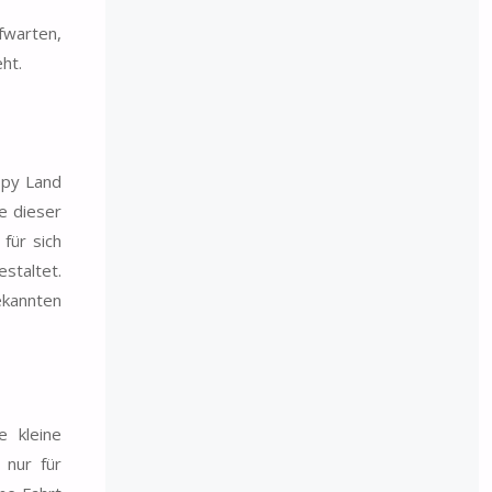
fwarten,
ht.
ppy Land
e dieser
für sich
staltet.
ekannten
e kleine
 nur für