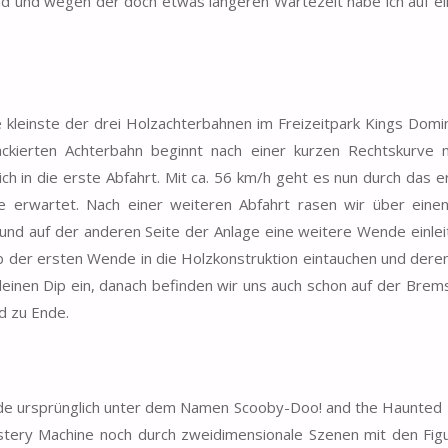
und und wegen der doch etwas längeren Wartezeit habe ich auf ei
kleinste der drei Holzachterbahnen im Freizeitpark Kings Domin
ckierten Achterbahn beginnt nach einer kurzen Rechtskurve
 in die erste Abfahrt. Mit ca. 56 km/h geht es nun durch das er
 erwartet. Nach einer weiteren Abfahrt rasen wir über einen
nd auf der anderen Seite der Anlage eine weitere Wende einlei
lb der ersten Wende in die Holzkonstruktion eintauchen und deren
kleinen Dip ein, danach befinden wir uns auch schon auf der Brem
d zu Ende.
urde ursprünglich unter dem Namen Scooby-Doo! and the Haunted
ystery Machine noch durch zweidimensionale Szenen mit den Fig