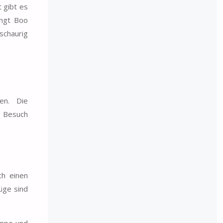
 gibt es
ängt Boo
 schaurig
len. Die
m Besuch
ch einen
üge sind
ampe und