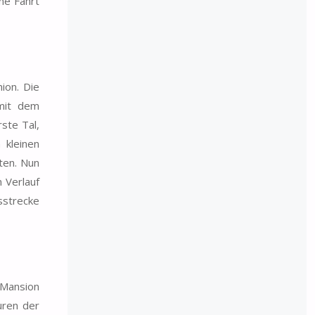
ne Fahrt
ion. Die
 mit dem
ste Tal,
 kleinen
ten. Nun
 Verlauf
sstrecke
 Mansion
uren der