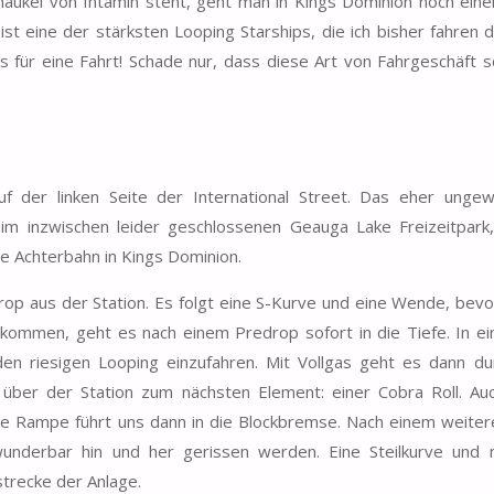
haukel von Intamin steht, geht man in Kings Dominion noch einen
t eine der stärksten Looping Starships, die ich bisher fahren du
 für eine Fahrt! Schade nur, dass diese Art von Fahrgeschäft s
uf der linken Seite der International Street. Das eher ungew
 im inzwischen leider geschlossenen Geauga Lake Freizeitpark
e Achterbahn in Kings Dominion.
op aus der Station. Es folgt eine S-Kurve und eine Wende, bevo
ekommen, geht es nach einem Predrop sofort in die Tiefe. In ei
en riesigen Looping einzufahren. Mit Vollgas geht es dann du
über der Station zum nächsten Element: einer Cobra Roll. Au
nge Rampe führt uns dann in die Blockbremse. Nach einem weiter
 wunderbar hin und her gerissen werden. Eine Steilkurve und
trecke der Anlage.