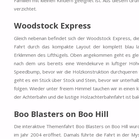
Familien mit kleinen Kindern geeignet ist. Aus diesem Gr
verzichtet.
Woodstock Express
Gleich nebenan befindet sich der Woodstock Express, die 
Fahrt durch das kompakte Layout der komplett blau la
Erklimmen des Lifthügels. Oben angekommen geht es gleich
nach dem uns bereits eine Wendekurve in luftiger Höhe
Speedbump, bevor wir die Holzkonstruktion durchqueren u
geht es ein Stück über Stock und Stein, bevor wir unterha
folgen. Wieder unter freiem Himmel tauchen wir in einen 
der Achterbahn und die lustige Holzachterbahnfahrt ist bal
Boo Blasters on Boo Hill
Die interaktive Themenfahrt Boo Blasters on Boo Hill w
im Jahr 2004 eröffnet. Damals führte die Fahrt in der M