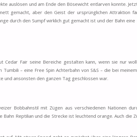
kte auslösen und am Ende den Bösewicht entlarven konnte. Jetzt
 nett gemacht, aber den Geist der ursprünglichen Attraktion f
lange durch den Sumpf wirklich gut gemacht ist und der Bahn eine
t Cedar Fair seine Bereiche gestalten kann, wenn sie nur wol
hn Tumbili – eine Free Spin Achterbahn von S&S – die bei meine
erte und ansonsten den ganzen Tag geschlossen war.
weizer Bobbahnstil mit Zügen aus verschiedenen Nationen dur
 Bahn Reptilian und die Strecke ist leuchtend orange. Auch die Z
hrt auf. Mit etwas Speed geht es zunächst über eine längere R