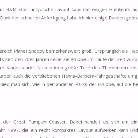
für B&M eher untypische Layout kann mit einigen Highlights au
l. Dank der schnellen Abfertigung habe ich hier einige Runden gedre
rbereich Planet Snoopy bemerkenswert groß. Ursprünglich als Ha
ts seit den 70er Jahren seine Zielgruppe. Im Laufe der Zeit wurd
er Kindersender Nickelodeon große Teile des Themenbereichs 
urden auch die verbliebenen Hanna-Barbera-Fahrgeschäfte umge
chied man sich, wie in den anderen Parks der Gruppe, auf die b
 der Great Pumpkin Coaster. Dabei handelt es sich um ein
ahr 1997, die ein recht kompaktes Layout aufweisen kann und