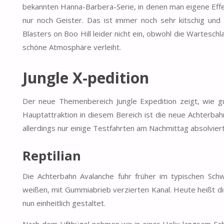
bekannten Hanna-Barbera-Serie, in denen man eigene Effe
nur noch Geister. Das ist immer noch sehr kitschig und
Blasters on Boo Hill leider nicht ein, obwohl die Wartesch
schöne Atmosphäre verleiht.
Jungle X-pedition
Der neue Themenbereich Jungle Expedition zeigt, wie gu
Hauptattraktion in diesem Bereich ist die neue Achterba
allerdings nur einige Testfahrten am Nachmittag absolvi
Reptilian
Die Achterbahn Avalanche fuhr früher im typischen Sch
weißen, mit Gummiabrieb verzierten Kanal. Heute heißt die
nun einheitlich gestaltet.
Nach dem Lifthügel nehmen wir in einer Helix langsam Fa