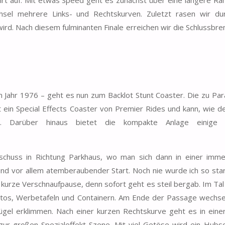
sel mehrere Links- und Rechtskurven. Zuletzt rasen wir du
 wird. Nach diesem fulminanten Finale erreichen wir die Schlussbr
m Jahr 1976 – geht es nun zum Backlot Stunt Coaster. Die zu Pa
ist ein Special Effects Coaster von Premier Rides und kann, wie 
en. Darüber hinaus bietet die kompakte Anlage einige 
bschuss in Richtung Parkhaus, wo man sich dann in einer imm
und vor allem atemberaubender Start. Noch nie wurde ich so star
e kurze Verschnaufpause, denn sofort geht es steil bergab. Im Ta
autos, Werbetafeln und Containern. Am Ende der Passage wechsel
gel erklimmen. Nach einer kurzen Rechtskurve geht es in eine
 zur großen Spezialeffekt-Szene. Mit viel Getöse wird ein Hubs