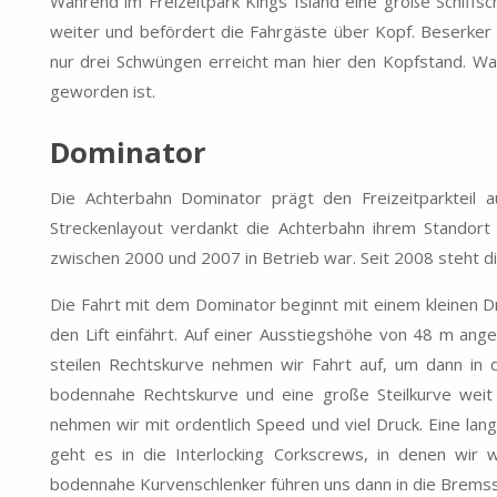
Während im Freizeitpark Kings Island eine große Schiffsc
weiter und befördert die Fahrgäste über Kopf. Beserker is
nur drei Schwüngen erreicht man hier den Kopfstand. Was
geworden ist.
Dominator
Die Achterbahn Dominator prägt den Freizeitparkteil a
Streckenlayout verdankt die Achterbahn ihrem Standort
zwischen 2000 und 2007 in Betrieb war. Seit 2008 steht di
Die Fahrt mit dem Dominator beginnt mit einem kleinen Dr
den Lift einfährt. Auf einer Ausstiegshöhe von 48 m ang
steilen Rechtskurve nehmen wir Fahrt auf, um dann in d
bodennahe Rechtskurve und eine große Steilkurve weit 
nehmen wir mit ordentlich Speed und viel Druck. Eine la
geht es in die Interlocking Corkscrews, in denen wir
bodennahe Kurvenschlenker führen uns dann in die Bremss