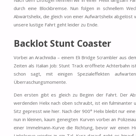
durch eine Blockbremse. Nun folgen in schnellem Wech
Abwärtshelix, die gleich von einer Aufwärtshelix abgelöst
unsere lustige Fahrt geht leider zu Ende.
Backlot Stunt Coaster
Vorbei an Arachnidia – einem Eli Bridge Scrambler aus de
Zeiten als Italian Job: Stunt Track eröffnete Achterbahn 
schon sagt, mit einigen Spezialeffekten aufwart
Überraschungsmomente.
Den ersten gibt es gleich zu Beginn der Fahrt. Der A
werdenden Helix nach oben schraubt, ist ein fulminanter 
Sitz gepresst wie hier. Nach der 900° Helix bleibt nur ein
nun in kleinen, kaum geneigten Kurven vorbei an Polizei
einer Immelmann-Kurve die Richtung, bevor wir einen Hü
Linkskurve wieder in ein Tal. Kurz darauf geht es hinauf