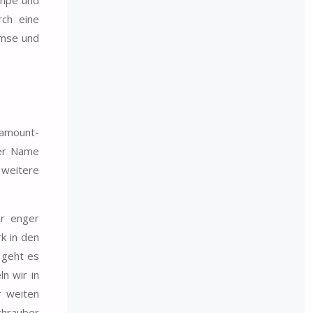
rch eine
emse und
ramount-
der Name
weitere
er enger
k in den
l geht es
n wir in
r weiten
chrauber