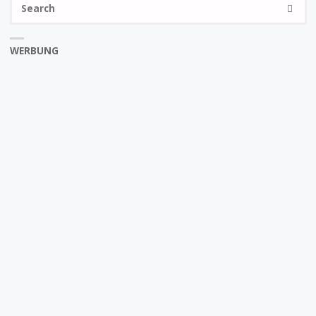
SEARC
fo
WERBUNG