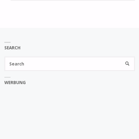
SEARCH
Se
SEARC
fo
WERBUNG