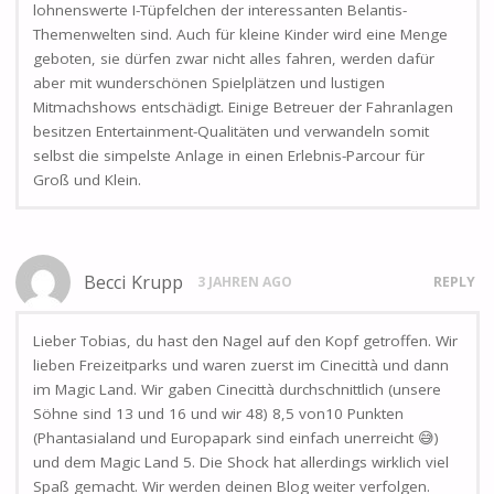
lohnenswerte I-Tüpfelchen der interessanten Belantis-
Themenwelten sind. Auch für kleine Kinder wird eine Menge
geboten, sie dürfen zwar nicht alles fahren, werden dafür
aber mit wunderschönen Spielplätzen und lustigen
Mitmachshows entschädigt. Einige Betreuer der Fahranlagen
besitzen Entertainment-Qualitäten und verwandeln somit
selbst die simpelste Anlage in einen Erlebnis-Parcour für
Groß und Klein.
Becci Krupp
3 JAHREN AGO
REPLY
Lieber Tobias, du hast den Nagel auf den Kopf getroffen. Wir
lieben Freizeitparks und waren zuerst im Cinecittà und dann
im Magic Land. Wir gaben Cinecittà durchschnittlich (unsere
Söhne sind 13 und 16 und wir 48) 8,5 von10 Punkten
(Phantasialand und Europapark sind einfach unerreicht 😅)
und dem Magic Land 5. Die Shock hat allerdings wirklich viel
Spaß gemacht. Wir werden deinen Blog weiter verfolgen.